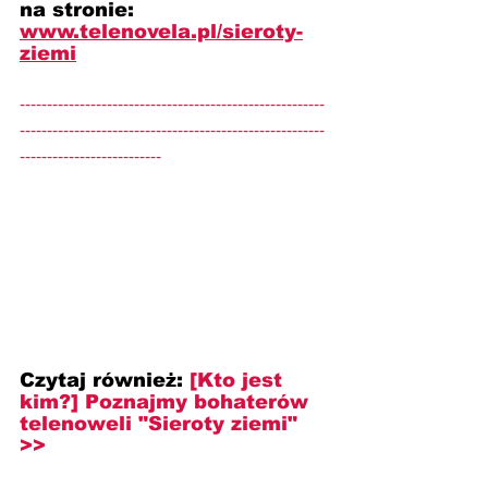
na stronie: 
www.telenovela.pl/sieroty-
ziemi
--------------------------------------------------------
--------------------------------------------------------
--------------------------
Czytaj również:
[Kto jest 
kim?] 
Poznajmy bohaterów 
telenoweli "Sieroty ziemi" 
>>