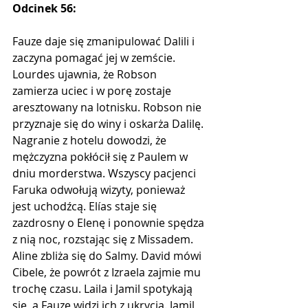
Odcinek 56:
Fauze daje się zmanipulować Dalili i 
zaczyna pomagać jej w zemście. 
Lourdes ujawnia, że ​​Robson 
zamierza uciec i w porę zostaje 
aresztowany na lotnisku. Robson nie 
przyznaje się do winy i oskarża Dalilę. 
Nagranie z hotelu dowodzi, że 
mężczyzna pokłócił się z Paulem w 
dniu morderstwa. Wszyscy pacjenci 
Faruka odwołują wizyty, ponieważ 
jest uchodźcą. Elías staje się 
zazdrosny o Elenę i ponownie spędza 
z nią noc, rozstając się z Missadem. 
Aline zbliża się do Salmy. David mówi 
Cibele, że powrót z Izraela zajmie mu 
trochę czasu. Laila i Jamil spotykają 
się, a Fauze widzi ich z ukrycia. Jamil 