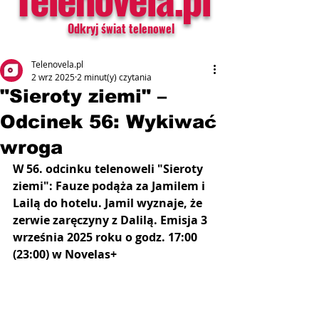
Odkryj świat telenowel
Telenovela.pl
2 wrz 2025
2 minut(y) czytania
"Sieroty ziemi" –
Odcinek 56: Wykiwać
wroga
W 56. odcinku telenoweli "Sieroty 
ziemi": Fauze podąża za Jamilem i 
Lailą do hotelu. Jamil wyznaje, że 
zerwie zaręczyny z Dalilą. Emisja 3 
września 2025 roku o godz. 17:00 
(23:00) w Novelas+