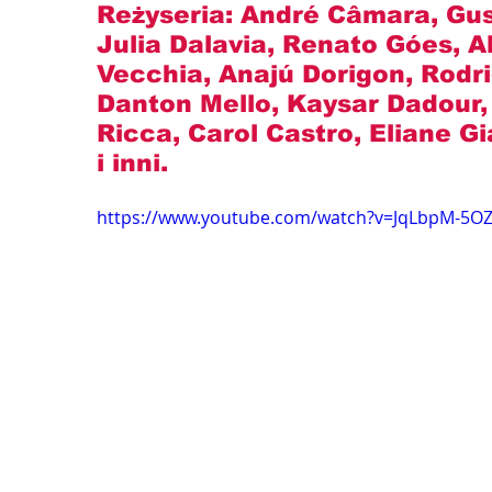
Reżyseria: 
André Câmara, Gu
Julia Dalavia, Renato Góes, 
Vecchia, Anajú Dorigon, Rodr
Danton Mello, Kaysar Dadour,
Ricca, Carol Castro, Eliane Gia
i inni.
https://www.youtube.com/watch?v=JqLbpM-5O