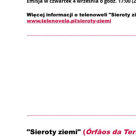
Emisja w czwartek 4 września o godz. 17:00 (
Więcej informacji o telenoweli "Sieroty zi
www.telenovela.pl/sieroty-ziemi
------------------------------------------------------------------------
------------------------------------------------------------------------
"Sieroty ziemi" 
(
Órfãos da Ter