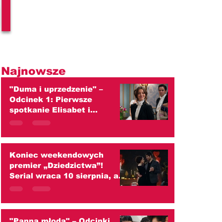
l
Najnowsze
"Duma i uprzedzenie" –
Odcinek 1: Pierwsze
spotkanie Elisabet i
Darcy'ego kończy się wielką
kłótnią! (streszczenie)
Koniec weekendowych
premier „Dziedzictwa”!
Serial wraca 10 sierpnia, ale
od września czekają widzów
duże zmiany
"Panna młoda" – Odcinki