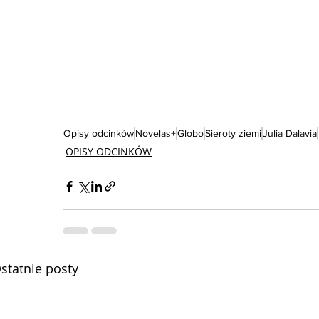
Opisy odcinków
Novelas+
Globo
Sieroty ziemi
Julia Dalavia
OPISY ODCINKÓW
statnie posty