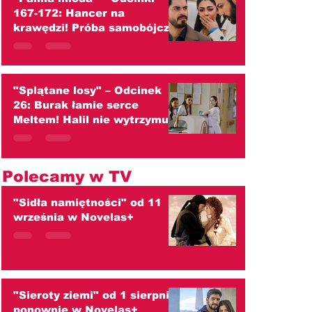
167-172: Hancer na
krawędzi! Próba samobójcza,
szokujący ślub z Melihem i
wojna z Cihanem!
(streszczenie)
"Splątane losy" – Odcinek
26: Burak łamie serce
Meltem! Halil nie wytrzymuje
ciężaru wielkiej tajemnicy
(streszczenie)
Polecamy w TV
"Sidła namiętności" od 11
września w Novelas+
"Sieroty ziemi" od 1 sierpnia
ponownie w Novelas+