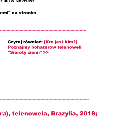
23:00) w Novelas+
emi" na stronie: 
------------------------------------------------------------------
Czytaj również:
[Kto jest kim?] 
Poznajmy bohaterów telenoweli 
"Sieroty ziemi" >>
--------------------------------------------------------------------
ra
), telenowela, Brazylia, 2019; 