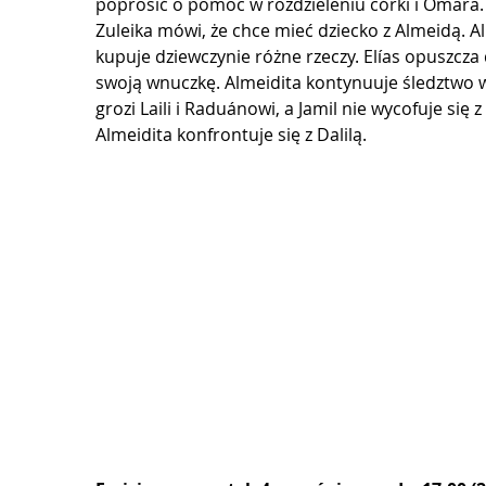
poprosić o pomoc w rozdzieleniu córki i Omara. 
Zuleika mówi, że chce mieć dziecko z Almeidą. Al
kupuje dziewczynie różne rzeczy. Elías opuszcza d
swoją wnuczkę. Almeidita kontynuuje śledztwo 
grozi Laili i Raduánowi, a Jamil nie wycofuje się z
Almeidita konfrontuje się z Dalilą.