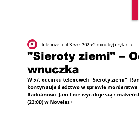
Telenovela.pl
3 wrz 2025
2 minut(y) czytania
"Sieroty ziemi" – 
wnuczka
W 57. odcinku telenoweli "Sieroty ziemi": Ra
kontynuuje śledztwo w sprawie morderstwa Pa
Raduánowi. Jamil nie wycofuje się z małżeńst
(23:00) w Novelas+