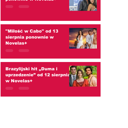
"Miłość w Cabo" od 13
sierpnia ponownie w
Novelas+
Brazylijski hit „Duma i
uprzedzenie” od 12 sierpnia
w Novelas+