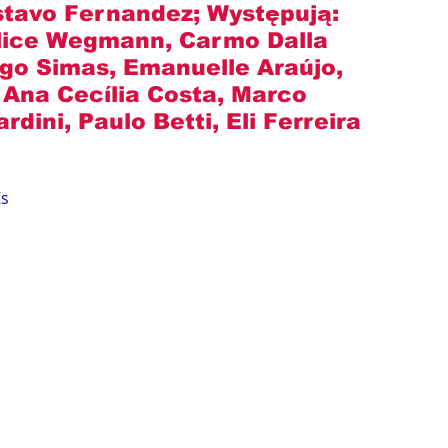
stavo Fernandez
; Występują: 
Alice Wegmann, Carmo Dalla 
igo Simas, Emanuelle Araújo, 
 Ana Cecília Costa, Marco 
rdini, Paulo Betti, Eli Ferreira 
Zs