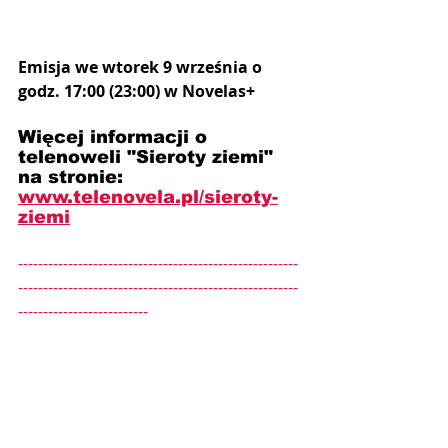
Emisja we wtorek 9 września o 
godz. 17:00 (23:00) w Novelas+
Więcej informacji o 
telenoweli "Sieroty ziemi" 
na stronie: 
www.telenovela.pl/sieroty-
ziemi
--------------------------------------------------------
--------------------------------------------------------
--------------------------