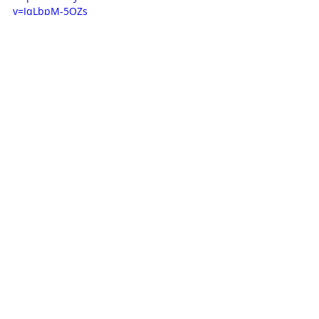
v=JqLbpM-5OZs
Opisy odcinków
Novelas+
Globo
Sieroty ziemi
Julia Dalavia
Renato Goes
OPISY ODCINKÓW
Ostatnie posty
Zobacz wszystkie