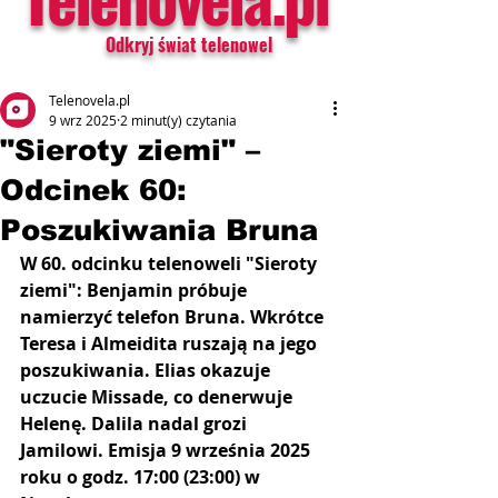
Odkryj świat telenowel
Telenovela.pl
9 wrz 2025
2 minut(y) czytania
"Sieroty ziemi" –
Odcinek 60:
Poszukiwania Bruna
W 60. odcinku telenoweli "Sieroty 
ziemi": Benjamin próbuje 
namierzyć telefon Bruna. Wkrótce 
Teresa i Almeidita ruszają na jego 
poszukiwania. Elias okazuje 
uczucie Missade, co denerwuje 
Helenę. Dalila nadal grozi 
Jamilowi. Emisja 9 września 2025 
roku o godz. 17:00 (23:00) w 