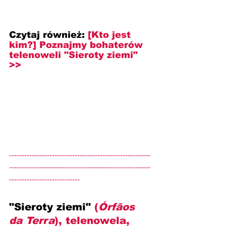
Czytaj również:
[Kto jest 
kim?] 
Poznajmy bohaterów 
telenoweli "Sieroty ziemi" 
>>
--------------------------------------------------------
--------------------------------------------------------
----------------------------
"Sieroty ziemi" 
(
Órfãos 
da Terra
), telenowela, 