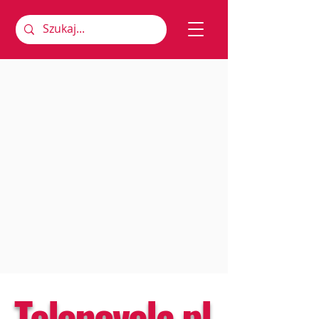
Telenovela.pl