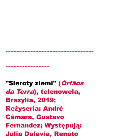
--------------------------------------------------------
--------------------------------------------------------
----------------------------
"Sieroty ziemi" 
(
Órfãos 
da Terra
), telenowela, 
Brazylia, 2019; 
Reżyseria: 
André 
Câmara, Gustavo 
Fernandez
; Występują: 
Julia Dalavia, Renato 