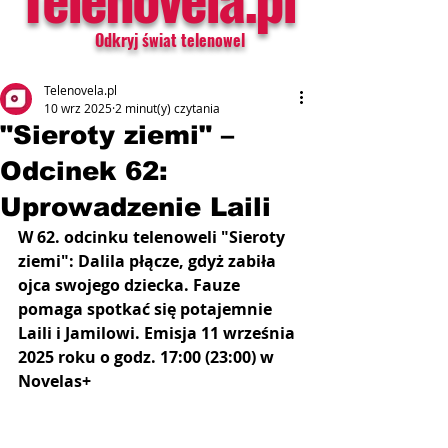
Odkryj świat telenowel
Telenovela.pl
10 wrz 2025
2 minut(y) czytania
"Sieroty ziemi" –
Odcinek 62:
Uprowadzenie Laili
W 62. odcinku telenoweli "Sieroty 
ziemi": Dalila płącze, gdyż zabiła 
ojca swojego dziecka. Fauze 
pomaga spotkać się potajemnie 
Laili i Jamilowi. Emisja 11 września 
2025 roku o godz. 17:00 (23:00) w 
Novelas+