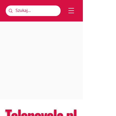
Telenovela.pl