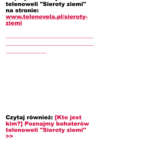
telenoweli "Sieroty ziemi" 
na stronie: 
www.telenovela.pl/sieroty-
ziemi
--------------------------------------------------------
--------------------------------------------------------
--------------------------
Czytaj również:
[Kto jest 
kim?] 
Poznajmy bohaterów 
telenoweli "Sieroty ziemi" 
>>