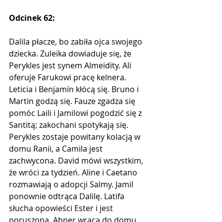
Odcinek 62:
Dalila płacze, bo zabiła ojca swojego 
dziecka. Zuleika dowiaduje się, że 
Perykles jest synem Almeidity. Ali 
oferuje Farukowi pracę kelnera. 
Leticia i Benjamín kłócą się. Bruno i 
Martin godzą się. Fauze zgadza się 
pomóc Laili i Jamilowi ​​pogodzić się z 
Santitą; zakochani spotykają się. 
Perykles zostaje powitany kolacją w 
domu Ranii, a Camila jest 
zachwycona. David mówi wszystkim, 
że wróci za tydzień. Aline i Caetano 
rozmawiają o adopcji Salmy. Jamil 
ponownie odtrąca Dalilę. Latifa 
słucha opowieści Ester i jest 
poruszona. Abner wraca do domu. 