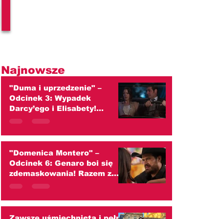
l
Najnowsze
"Duma i uprzedzenie" –
Odcinek 3: Wypadek
Darcy’ego i Elisabety!
Wspólna wyprawa kończy się
dramatem (streszczenie)
"Domenica Montero" –
Odcinek 6: Genaro boi się
zdemaskowania! Razem z
Kiarą uderza w Doménikę
(streszczenie)
Zawsze uśmiechnięta i pełna