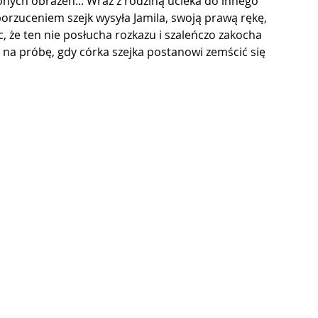
nych obrażeń... Wraz z rodziną ucieka do innego 
orzuceniem szejk wysyła Jamila, swoją prawą rękę, 
, że ten nie posłucha rozkazu i szaleńczo zakocha 
a na próbę, gdy córka szejka postanowi zemścić się 