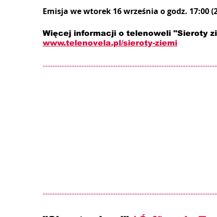
Emisja we wtorek 16 września o godz. 17:00 (
Więcej informacji o telenoweli "Sieroty zi
www.telenovela.pl/sieroty-ziemi
------------------------------------------------------------------------
------------------------------------------------------------------------