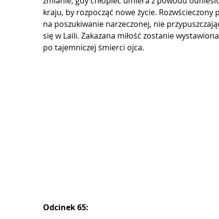
zmianie, gdy chłopiec umiera z powodu odniesio
kraju, by rozpocząć nowe życie. Rozwścieczony p
na poszukiwanie narzeczonej, nie przypuszczając
się w Laili. Zakazana miłość zostanie wystawion
po tajemniczej śmierci ojca.
Odcinek 65: