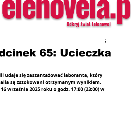
Telenovela.p
Odkryj świat telenowel
Odcinek 65: Ucieczka
ili udaje się zaszantażować laboranta, który 
i Laila są zszokowani otrzymanym wynikiem. 
 16 września 2025 roku o godz. 17:00 (23:00) w 