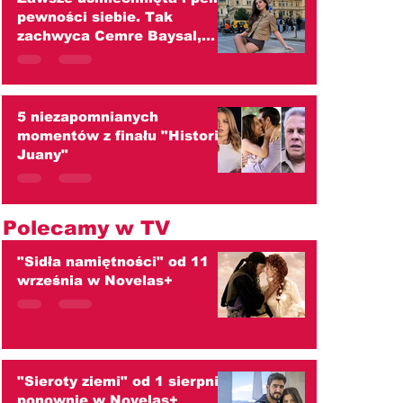
pewności siebie. Tak
zachwyca Cemre Baysal,
czyli Zeynep z "Róż i
grzechów"
5 niezapomnianych
momentów z finału "Historii
Juany"
Polecamy w TV
"Sidła namiętności" od 11
września w Novelas+
"Sieroty ziemi" od 1 sierpnia
ponownie w Novelas+