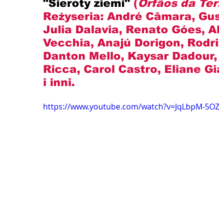
"Sieroty ziemi" 
(
Órfãos da Ter
Reżyseria: 
André Câmara, Gu
Julia Dalavia, Renato Góes, 
Vecchia, Anajú Dorigon, Rodr
Danton Mello, Kaysar Dadour,
Ricca, Carol Castro, Eliane Gia
i inni.
https://www.youtube.com/watch?v=JqLbpM-5O