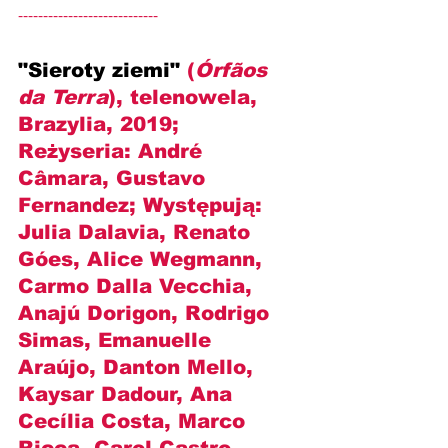
----------------------------
"Sieroty ziemi" 
(
Órfãos 
da Terra
), telenowela, 
Brazylia, 2019; 
Reżyseria: 
André 
Câmara, Gustavo 
Fernandez
; Występują: 
Julia Dalavia, Renato 
Góes, Alice Wegmann, 
Carmo Dalla Vecchia, 
Anajú Dorigon, Rodrigo 
Simas, Emanuelle 
Araújo, Danton Mello, 
Kaysar Dadour, Ana 
Cecília Costa, Marco 
Ricca, Carol Castro, 