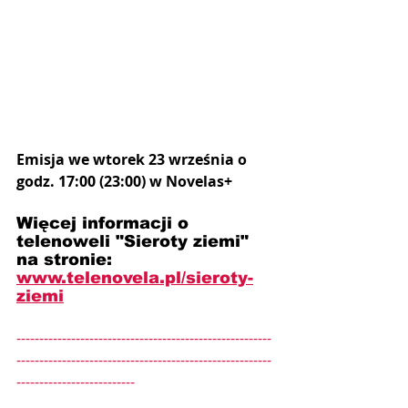
Emisja we wtorek 23 września o 
godz. 17:00 (23:00) w Novelas+
Więcej informacji o 
telenoweli "Sieroty ziemi" 
na stronie: 
www.telenovela.pl/sieroty-
ziemi
--------------------------------------------------------
--------------------------------------------------------
--------------------------