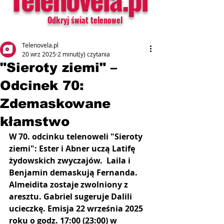
Odkryj świat telenowel
Telenovela.pl
20 wrz 2025
2 minut(y) czytania
"Sieroty ziemi" –
Odcinek 70:
Zdemaskowane
kłamstwo
W 70. odcinku telenoweli "Sieroty 
ziemi": Ester i Abner uczą Latifę 
żydowskich zwyczajów.  Laila i 
Benjamin demaskują Fernanda. 
Almeidita zostaje zwolniony z 
aresztu. Gabriel sugeruje Dalili 
ucieczkę. Emisja 22 września 2025 
roku o godz. 17:00 (23:00) w 