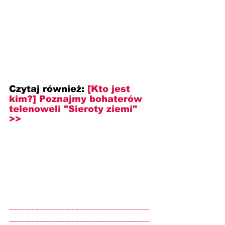
Czytaj również:
[Kto jest 
kim?] 
Poznajmy bohaterów 
telenoweli "Sieroty ziemi" 
>>
--------------------------------------------------------
--------------------------------------------------------