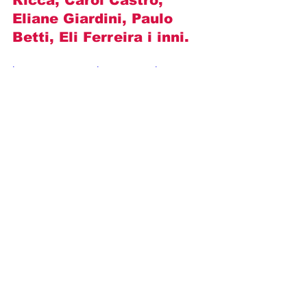
Eliane Giardini, Paulo 
Betti, Eli Ferreira i inni.
https://www.youtube.com/watch?
v=JqLbpM-5OZs
Opisy odcinków
Novelas+
Globo
Sieroty ziemi
Julia Dalavia
Renato Goes
OPISY ODCINKÓW