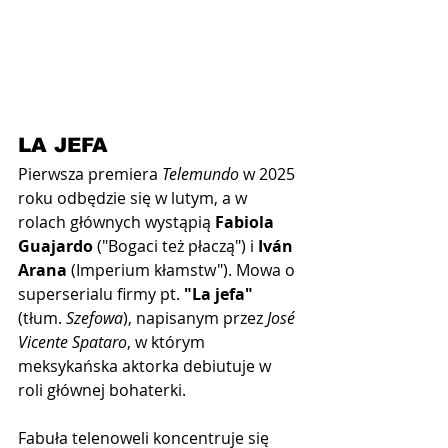
LA JEFA
Pierwsza premiera 
Telemundo
 w 2025 
roku odbędzie się w lutym, a w 
rolach głównych wystąpią 
Fabiola 
Guajardo
 ("Bogaci też płaczą") i 
Iván 
Arana
 (Imperium kłamstw"). Mowa o 
superserialu firmy pt.
"La jefa"
(tłum. 
Szefowa
)
, napisanym przez
 José 
Vicente Spataro
, w którym 
meksykańska aktorka debiutuje w 
roli głównej bohaterki. 
Fabuła telenoweli koncentruje się 