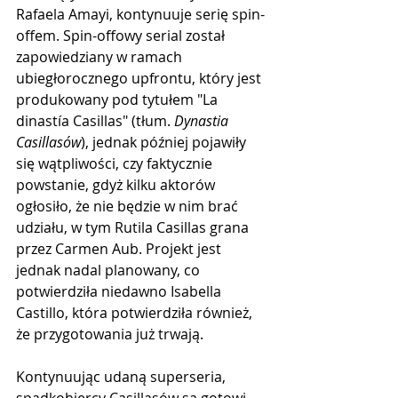
Rafaela Amayi, kontynuuje serię spin-
offem. Spin-offowy serial został 
zapowiedziany w ramach 
ubiegłorocznego upfrontu, który jest 
produkowany pod tytułem "La 
dinastía Casillas" (tłum. 
Dynastia 
Casillasów
), jednak później pojawiły 
się wątpliwości, czy faktycznie 
powstanie, gdyż kilku aktorów 
ogłosiło, że nie będzie w nim brać 
udziału, w tym Rutila Casillas grana 
przez Carmen Aub. Projekt jest 
jednak nadal planowany, co 
potwierdziła niedawno Isabella 
Castillo, która potwierdziła również, 
że przygotowania już trwają. 
Kontynuując udaną superseria, 
spadkobiercy Casillasów są gotowi 