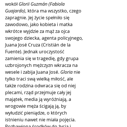
wokół 
Glorii Guzmán (Fabiola 
Guajardo)
, która ma wszystko, czego 
zapragnie. Jej życie spełniło się 
zawodowo, jako kobieta i matka 
wkrótce wyjdzie za mąż za ojca 
swojego dziecka, agenta policyjnego
,
Juana José Cruza (Cristián de la 
Fuente). Jednak uroczystość  
zamienia się w tragedię, gdy grupa 
uzbrojonych mężczyzn wkracza na 
wesele i zabija Juana José. 
Gloria
 nie 
tylko traci swą wielką miłość, ale 
także rodzina odwraca się od niej 
plecami, rząd przejmuje cały jej 
majątek, media ją wyróżniają, a 
wrogowie męża ścigają ją, by 
wyłudzić pieniądze, o których 
istnieniu nawet nie miała pojęcia. 
Pozbawiona środków do życia i 