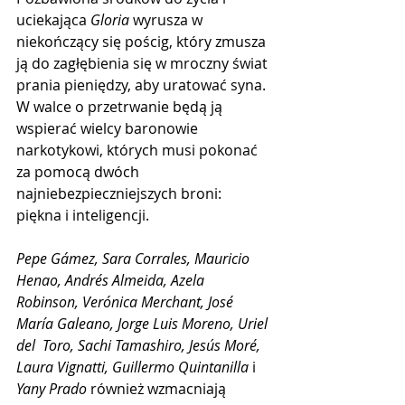
uciekająca 
Gloria 
wyrusza w 
niekończący się pościg, który zmusza 
ją do zagłębienia się w mroczny świat 
prania pieniędzy, aby uratować syna. 
W walce o przetrwanie będą ją 
wspierać wielcy baronowie 
narkotykowi, których musi pokonać 
za pomocą dwóch 
najniebezpieczniejszych broni: 
piękna i inteligencji.
Pepe Gámez, Sara Corrales, Mauricio 
Henao, Andrés Almeida, Azela 
Robinson, Verónica Merchant, José 
María Galeano, Jorge Luis Moreno, Uriel 
del  Toro, Sachi Tamashiro, Jesús Moré, 
Laura Vignatti, Guillermo Quintanilla
 i 
Yany Prado
 również wzmacniają 