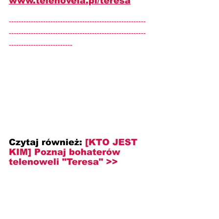
www.telenovela.pl/teresa
--------------------------------------------------------
--------------------------------------------------------
--------------------------
Czytaj również: 
[KTO JEST 
KIM] Poznaj bohaterów 
telenoweli "Teresa" >>