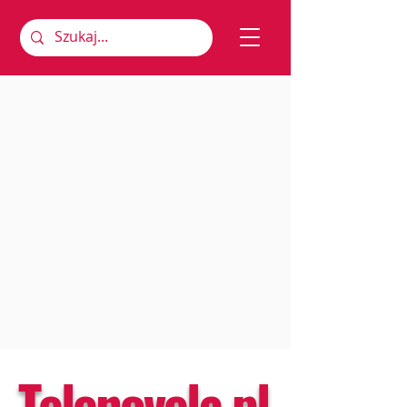
Telenovela.pl