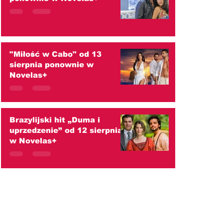
"Miłość w Cabo" od 13
sierpnia ponownie w
Novelas+
Brazylijski hit „Duma i
uprzedzenie” od 12 sierpnia
w Novelas+