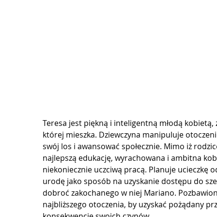
Teresa jest piękną i inteligentną młodą kobietą,
której mieszka. Dziewczyna manipuluje otoczenie
swój los i awansować społecznie. Mimo iż rodzice
najlepszą edukację, wyrachowana i ambitna kobi
niekoniecznie uczciwą pracą. Planuje ucieczkę o
urodę jako sposób na uzyskanie dostępu do szer
dobroć zakochanego w niej Mariano. Pozbawion
najbliższego otoczenia, by uzyskać pożądany prze
konsekwencje swoich czynów…