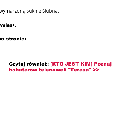
ej wymarzoną suknię ślubną.
velas+.
a stronie: 
------------------------------------------------------------------
Czytaj również: 
[KTO JEST KIM] Poznaj 
bohaterów telenoweli "Teresa" >>