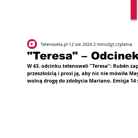
Telenovela.pl
12 sie 2024
2 minut(y) czytania
"Teresa" – Odcinek
W 43. odcinku telenoweli "Teresa": Rubén zap
przeszłością i prosi ją, aby nic nie mówiła Ma
wolną drogę do zdobycia Mariano. Emisja 14 s