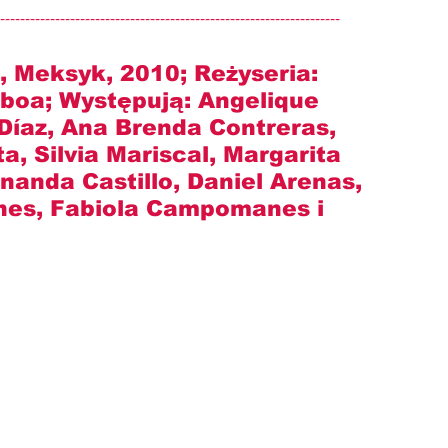
--------------------------------------------------------------------
, Meksyk, 2010; Reżyseria: 
boa; Występują: Angelique 
 Díaz, Ana Brenda Contreras, 
, Silvia Mariscal, Margarita 
anda Castillo, Daniel Arenas, 
nes, Fabiola Campomanes i 