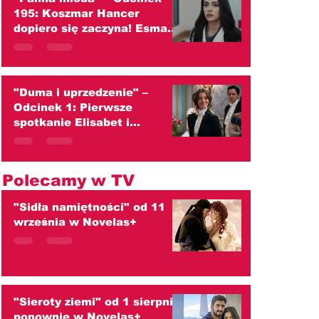
195: Koszmar Hancer
dopiero się zaczyna! Esma
znika, a Mukadder zaciera
ręce (streszczenie)
"Duma i uprzedzenie" –
Odcinek 1: Pierwsze
spotkanie Elisabet i
Darcy'ego kończy się wielką
kłótnią! (streszczenie)
Polecamy w TV
"Sidła namiętności" od 11
września w Novelas+
"Sieroty ziemi" od 1 sierpnia
ponownie w Novelas+