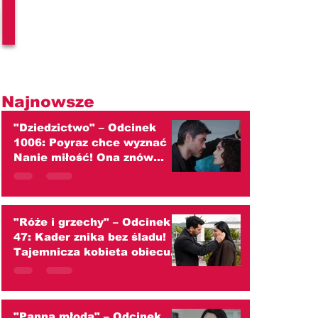
l
Najnowsze
"Dziedzictwo" – Odcinek
1006: Poyraz chce wyznać
Nanie miłość! Ona znów
przed nim ucieka
(streszczenie)
"Róże i grzechy" – Odcinek
47: Kader znika bez śladu!
Tajemnicza kobieta obiecuje
zaprowadzić ją do ojca
(streszczenie)
"Panna młoda" – Odcinek