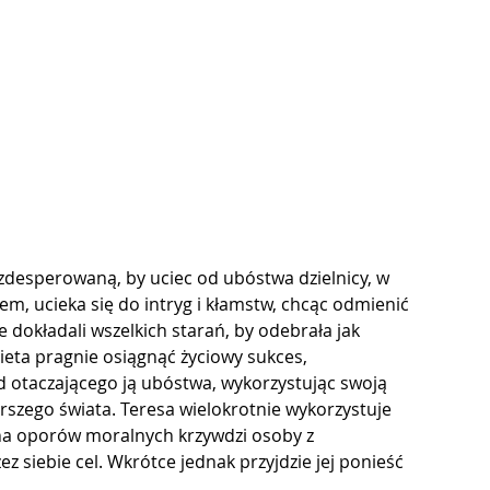
 zdesperowaną, by uciec od ubóstwa dzielnicy, w 
m, ucieka się do intryg i kłamstw, chcąc odmienić 
 dokładali wszelkich starań, by odebrała jak 
eta pragnie osiągnąć życiowy sukces, 
d otaczającego ją ubóstwa, wykorzystując swoją 
szego świata. Teresa wielokrotnie wykorzystuje 
a oporów moralnych krzywdzi osoby z 
z siebie cel. Wkrótce jednak przyjdzie jej ponieść 