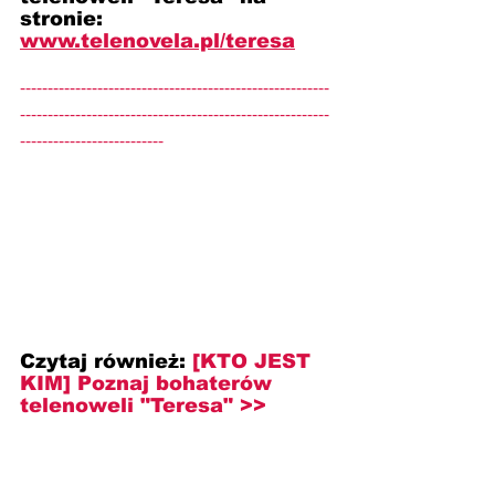
stronie: 
www.telenovela.pl/teresa
--------------------------------------------------------
--------------------------------------------------------
--------------------------
Czytaj również: 
[KTO JEST 
KIM] Poznaj bohaterów 
telenoweli "Teresa" >>