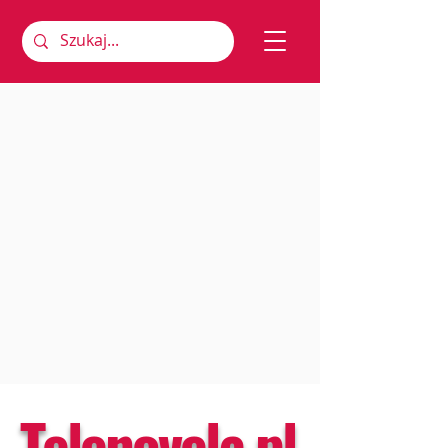
Telenovela.pl