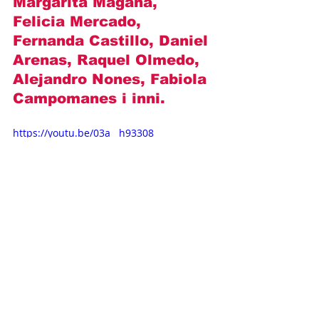
Margarita Magaña, 
Felicia Mercado, 
Fernanda Castillo, Daniel 
Arenas, Raquel Olmedo, 
Alejandro Nones, Fabiola 
Campomanes i inni.
https://youtu.be/03a__h93308
Opisy odcinków
Novelas+
Televisa
Angelique Boyer
Sebastian Rulli
Aaron Diaz
Teresa (2010)