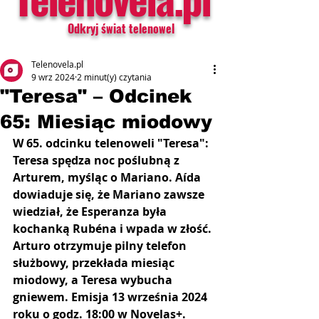
Odkryj świat telenowel
Telenovela.pl
9 wrz 2024
2 minut(y) czytania
"Teresa" – Odcinek
65: Miesiąc miodowy
W 65. odcinku telenoweli "Teresa": 
Teresa spędza noc poślubną z 
Arturem, myśląc o Mariano. Aída 
dowiaduje się, że Mariano zawsze 
wiedział, że Esperanza była 
kochanką Rubéna i wpada w złość. 
Arturo otrzymuje pilny telefon 
służbowy, przekłada miesiąc 
miodowy, a Teresa wybucha 
gniewem.
Emisja 13 września 2024 
roku o godz. 18:00 w Novelas+.