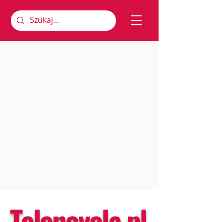
Telenovela.pl