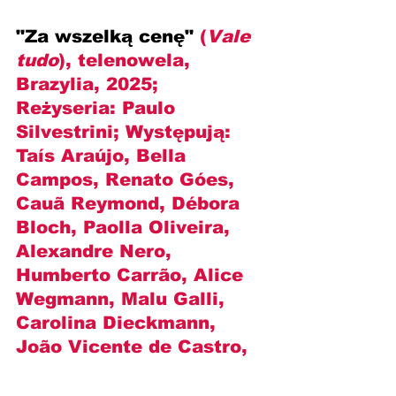
"Za wszelką cenę" 
(
Vale 
tudo
), telenowela, 
Brazylia, 2025; 
Reżyseria: 
Paulo 
Silvestrini
; Występują: 
Taís Araújo, Bella 
Campos, Renato Góes, 
Cauã Reymond, Débora 
Bloch, Paolla Oliveira, 
Alexandre Nero, 
Humberto Carrão, Alice 
Wegmann, Malu Galli, 
Carolina Dieckmann, 
João Vicente de Castro, 
Matheus Nachtergaele, 
Karine Teles i inni.