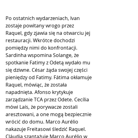
Po ostatnich wydarzeniach, Ivan 
zostaje powitany wrogo przez 
Raquel, gdy zjawia się na otwarciu jej 
restauracji. Wkrótce dochodzi 
pomiędzy nimi do konfrontacji. 
Sardinha wspomina Solange, że 
spotkanie Fatimy z Odetą wydało mu 
się dziwne. César żąda swojej części 
pieniędzy od Fatimy. Fátima okłamuje 
Raquel, mówiąc, że została 
napadnięta. Afonso krytykuje 
zarządzanie TCA przez Odete. Cecília 
mówi Laís, że porywacze zostali 
aresztowani, a one mogą bezpiecznie 
wrócić do domu. Marco Aurélio 
nakazuje Freitasowi śledzić Raquel. 
Cláudia szantażuje Marco Aurélio w 