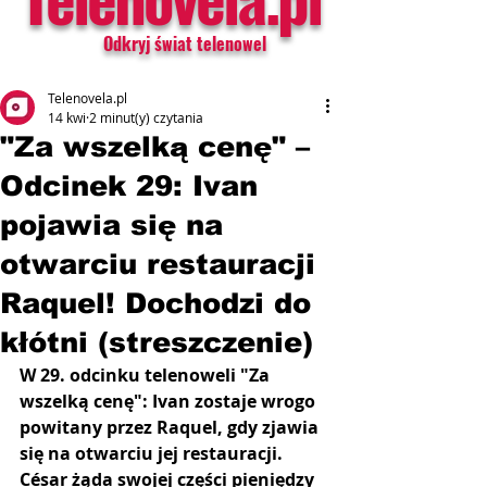
Odkryj świat telenowel
Telenovela.pl
14 kwi
2 minut(y) czytania
"Za wszelką cenę" –
Odcinek 29: Ivan
pojawia się na
otwarciu restauracji
Raquel! Dochodzi do
kłótni (streszczenie)
W 29. odcinku telenoweli "Za 
wszelką cenę": Ivan zostaje wrogo 
powitany przez Raquel, gdy zjawia 
się na otwarciu jej restauracji. 
César żąda swojej części pieniędzy 