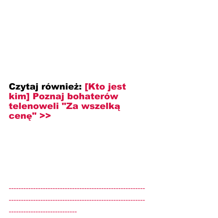
Czytaj również:
[Kto jest 
kim] 
Poznaj bohaterów 
telenoweli "Za wszelką 
cenę" >>
--------------------------------------------------------
--------------------------------------------------------
----------------------------