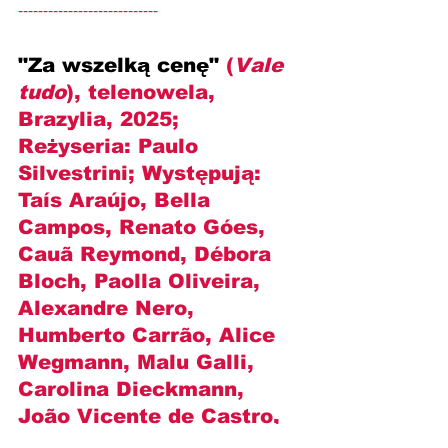
----------------------------
"Za wszelką cenę" 
(
Vale 
tudo
), telenowela, 
Brazylia, 2025; 
Reżyseria: 
Paulo 
Silvestrini
; Występują: 
Taís Araújo, Bella 
Campos, Renato Góes, 
Cauã Reymond, Débora 
Bloch, Paolla Oliveira, 
Alexandre Nero, 
Humberto Carrão, Alice 
Wegmann, Malu Galli, 
Carolina Dieckmann, 
João Vicente de Castro, 
Matheus Nachtergaele, 