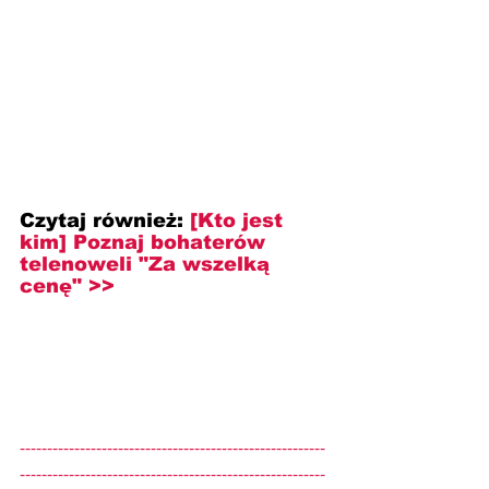
Czytaj również:
[Kto jest 
kim] 
Poznaj bohaterów 
telenoweli "Za wszelką 
cenę" >>
--------------------------------------------------------
--------------------------------------------------------