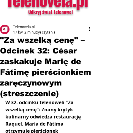
Odkryj świat telenowel
Telenovela.pl
17 kwi
2 minut(y) czytania
"Za wszelką cenę" –
Odcinek 32: César
zaskakuje Marię de
Fátimę pierścionkiem
zaręczynowym
(streszczenie)
W 32. odcinku telenoweli "Za 
wszelką cenę": Znany krytyk 
kulinarny odwiedza restaurację 
Raquel. Maria de Fátima 
otrzymuje pierścionek 