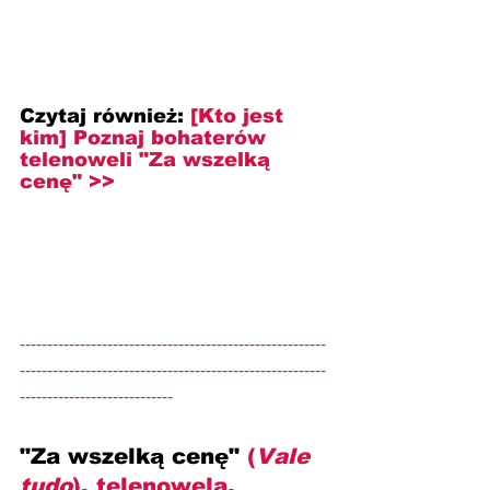
Czytaj również:
[Kto jest 
kim] 
Poznaj bohaterów 
telenoweli "Za wszelką 
cenę" >>
--------------------------------------------------------
--------------------------------------------------------
----------------------------
"Za wszelką cenę" 
(
Vale 
tudo
), telenowela, 