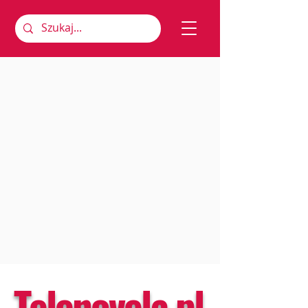
Telenovela.pl