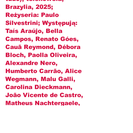
Brazylia, 2025; 
Reżyseria: 
Paulo 
Silvestrini
; Występują: 
Taís Araújo, Bella 
Campos, Renato Góes, 
Cauã Reymond, Débora 
Bloch, Paolla Oliveira, 
Alexandre Nero, 
Humberto Carrão, Alice 
Wegmann, Malu Galli, 
Carolina Dieckmann, 
João Vicente de Castro, 
Matheus Nachtergaele, 
Karine Teles i inni.
"Za wszelką cenę" - 
zwiastun Novelas+ (WIDEO)