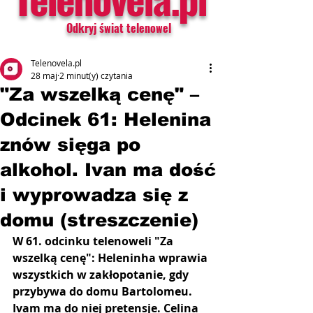
Odkryj świat telenowel
Telenovela.pl
28 maj
2 minut(y) czytania
"Za wszelką cenę" –
Odcinek 61: Helenina
znów sięga po
alkohol. Ivan ma dość
i wyprowadza się z
domu (streszczenie)
W 61. odcinku telenoweli "Za 
wszelką cenę": Heleninha wprawia 
wszystkich w zakłopotanie, gdy 
przybywa do domu Bartolomeu. 
Ivam ma do niej pretensje. Celina 