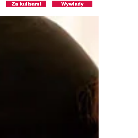
Za kulisami
Wywiady