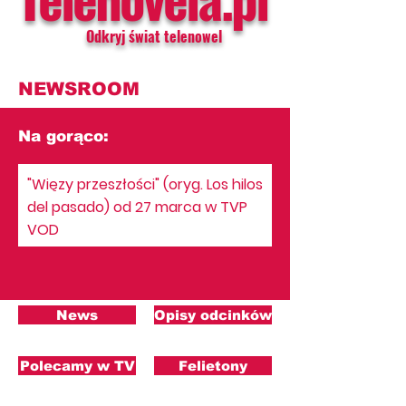
Odkryj świat telenowel
NEWSROOM
Na gorąco:
"Więzy przeszłości" (oryg. Los hilos
del pasado) od 27 marca w TVP
VOD
News
Opisy odcinków
Polecamy w TV
Felietony