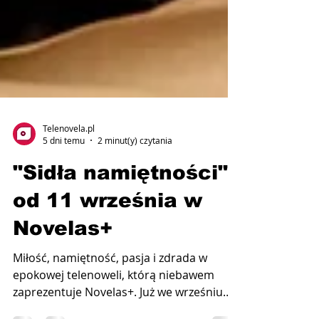
Telenovela.pl
5 dni temu
2 minut(y) czytania
"Sidła namiętności"
od 11 września w
Novelas+
Miłość, namiętność, pasja i zdrada w
epokowej telenoweli, którą niebawem
zaprezentuje Novelas+. Już we wrześniu