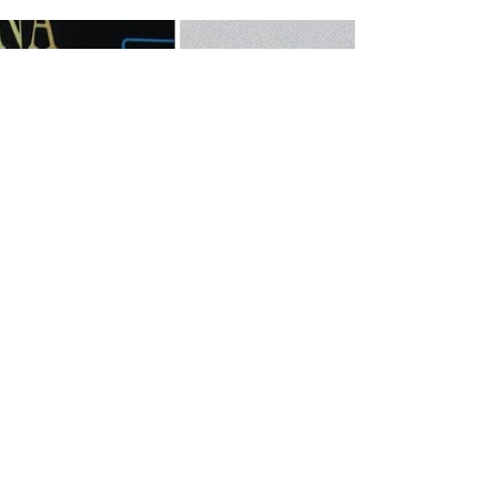
w nowej telenoweli Televisy pt. "Mi verdad
oculta", stanie...