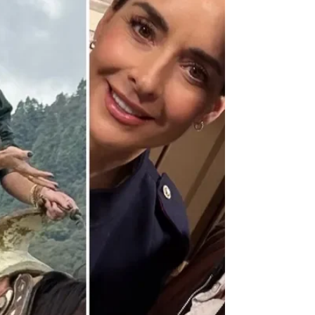
„wcześniej podróżował do wielu krajów
Ameryki Łacińskiej, grając w baseball”,
więc pomysł wyjazdu z Argentyny i
spróbowania swoich sił jako aktor na
innych rynkach nie był dla