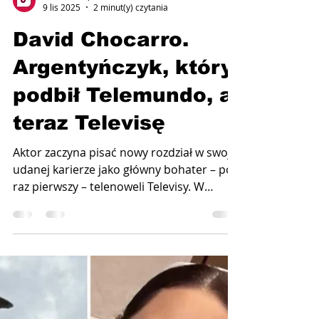
Telenovela.pl
9 lis 2025
2 minut(y) czytania
David Chocarro.
Argentyńczyk, który
podbił Telemundo, a
teraz Televisę
Aktor zaczyna pisać nowy rozdział w swojej
udanej karierze jako główny bohater – po
raz pierwszy – telenoweli Televisy. W
najbliższy poniedziałek na antenie
meksykańskiej Las Estrellas zadebiutuje
"Mi verdad oculta", gdzie gra u boku
Susany Gónzalez. David Chocarro
pracował już za granicą w reklamie i