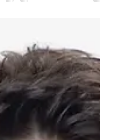
stacja pokaże pierwszy odcinek serialu
"Sidła namiętności" (oryg. Pasion) -
kostiumowej telenoweli, której akcja toczy
się w czasach kolonialnego Meksyku. W
rolach głównych widzowie zobaczą
znanych i lubianych aktorów latynoskich,
m.in.: Susanę Gonzalez, Fernando Colungę
oraz Sebastiana Rulli. fot. Televisa
Rozgrywająca się w nadmorskich
plenarach opowieść o tym, ja