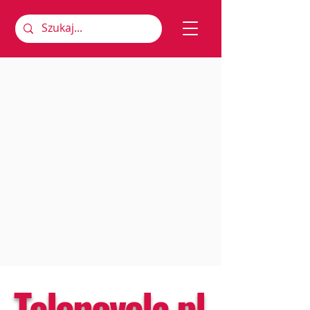
Telenovela.pl