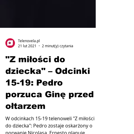
Telenovela.pl
21 lut 2021
2 minut(y) czytania
"Z miłości do
dziecka" – Odcinki
15-19: Pedro
porzuca Ginę przed
ołtarzem