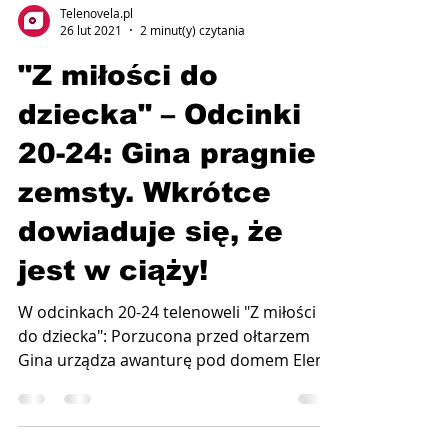
Telenovela.pl
26 lut 2021
2 minut(y) czytania
"Z miłości do
dziecka" – Odcinki
20-24: Gina pragnie
zemsty. Wkrótce
dowiaduje się, że
jest w ciąży!
W odcinkach 20-24 telenoweli "Z miłości
do dziecka": Porzucona przed ołtarzem
Gina urządza awanturę pod domem Eleny.
Przebywająca w...