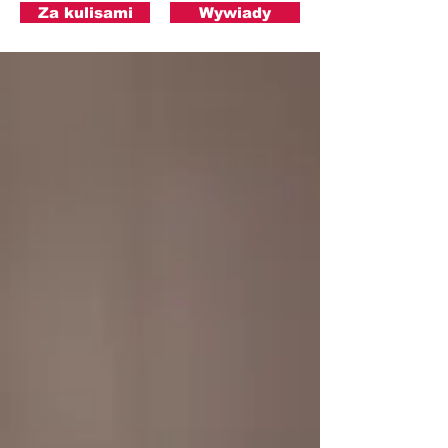
Za kulisami
Wywiady