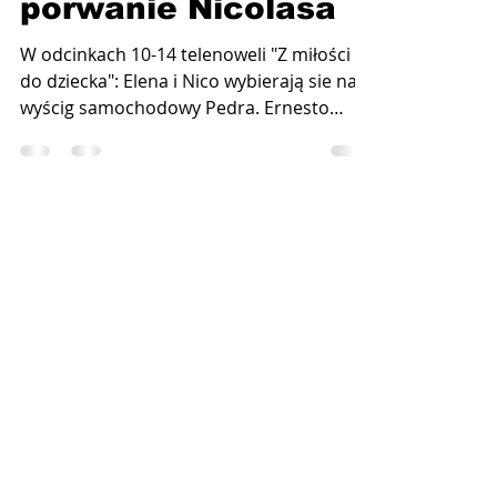
10-14: Ernesto
wrabia Pedra w
porwanie Nicolasa
W odcinkach 10-14 telenoweli "Z miłości
do dziecka": Elena i Nico wybierają sie na
wyścig samochodowy Pedra. Ernesto
wpada w szał, gdy...