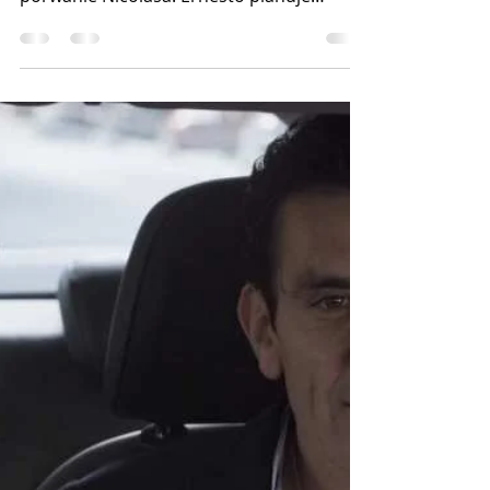
W odcinkach 15-19 telenoweli "Z miłości
do dziecka": Pedro zostaje oskarżony o
porwanie Nicolasa. Ernesto planuje
wywieźć rodzinę do USA....