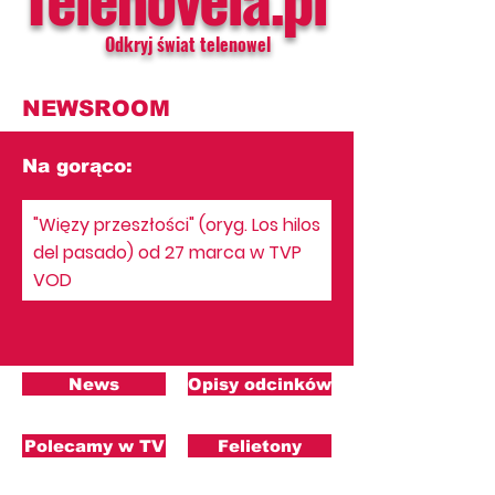
Odkryj świat telenowel
NEWSROOM
Na gorąco:
"Więzy przeszłości" (oryg. Los hilos
del pasado) od 27 marca w TVP
VOD
News
Opisy odcinków
Polecamy w TV
Felietony