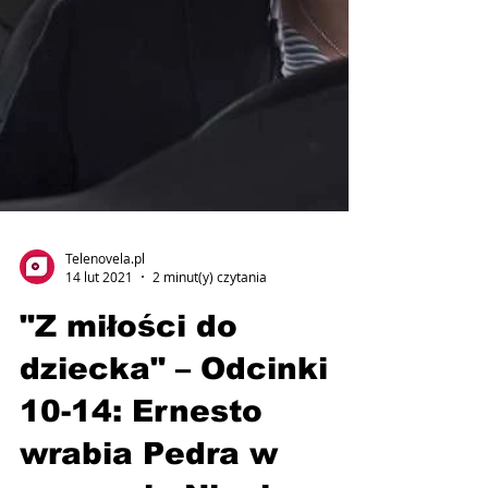
Telenovela.pl
14 lut 2021
2 minut(y) czytania
"Z miłości do
dziecka" – Odcinki