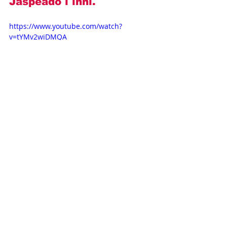
Jaspeado i inni.
https://www.youtube.com/watch?
v=tYMv2wiDMQA
Opisy odcinków
Novelas+
Televisa
Daniel Elbittar
Matias Novoa
Michelle Renaud
Dziedziczka
OPISY ODCINKÓW