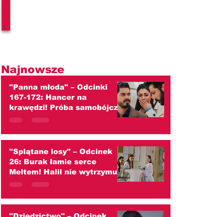
l
Najnowsze
"Panna młoda" – Odcinki
167-172: Hancer na
krawędzi! Próba samobójcza,
szokujący ślub z Melihem i
wojna z Cihanem!
(streszczenie)
"Splątane losy" – Odcinek
26: Burak łamie serce
Meltem! Halil nie wytrzymuje
ciężaru wielkiej tajemnicy
(streszczenie)
"Dziedzictwo" – Odcinek