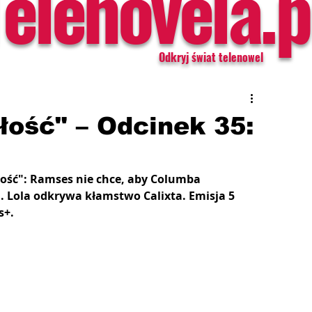
Telenovela.p
Odkryj świat telenowel
łość" – Odcinek 35:
ość": Ramses nie chce, aby Columba 
ą. Lola odkrywa kłamstwo Calixta. Emisja 5 
s+.