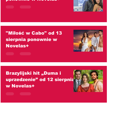
"Miłość w Cabo" od 13
sierpnia ponownie w
Novelas+
Brazylijski hit „Duma i
uprzedzenie” od 12 sierpnia
w Novelas+