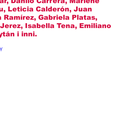
ar, Danilo Carrera, Marlene 
, Leticia Calderón, Juan 
a Ramírez, Gabriela Platas, 
Jerez, Isabella Tena, Emiliano 
án i inni.
Y