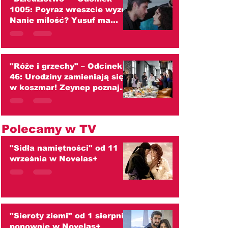
1005: Poyraz wreszcie wyzna
Nanie miłość? Yusuf ma
tylko jedno marzenie!
(streszczenie)
"Róże i grzechy" – Odcinek
46: Urodziny zamieniają się
w koszmar! Zeynep poznaje
sekret Mustafy, a Cihan
płonie z zazdrości
(streszczenie)
Polecamy w TV
"Sidła namiętności" od 11
września w Novelas+
"Sieroty ziemi" od 1 sierpnia
ponownie w Novelas+