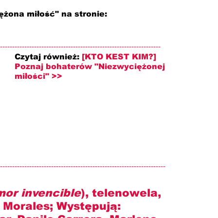
ężona miłość" na stronie: 
------------------------------------------------------------------
Czytaj również: 
[KTO KEST KIM?] 
Poznaj bohaterów "Niezwyciężonej 
miłości" >>
--------------------------------------------------------------------
mor invencible
), telenowela, 
c Morales
; Występują: 