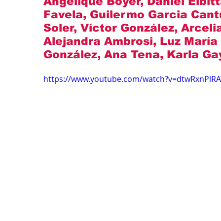
Angelique Boyer, Daniel Elbitt
Favela, Guilermo Garcia Cantu
Soler, Víctor González, Arceli
Alejandra Ambrosi, Luz María 
González, Ana Tena, Karla Gayt
https://www.youtube.com/watch?v=dtwRxnPlRA