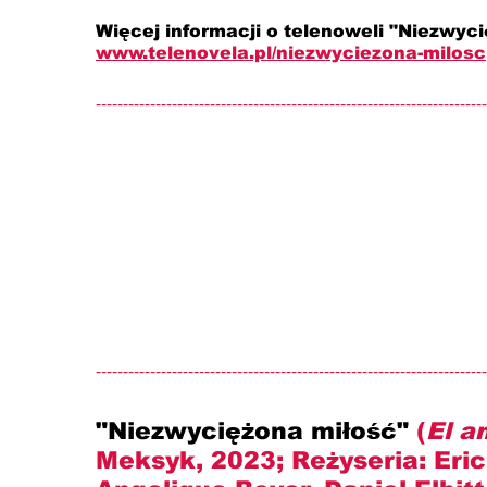
Więcej informacji o telenoweli "Niezwyci
www.telenovela.pl/
niezwyciezona-milosc
------------------------------------------------------------------------
------------------------------------------------------------------------
"Niezwyciężona miłość" 
(
El a
Meksyk, 2023; Reżyseria: 
Eri