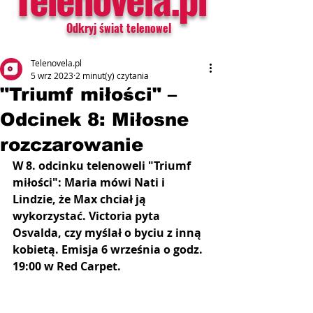
Odkryj świat telenowel
Telenovela.pl
5 wrz 2023
2 minut(y) czytania
"Triumf miłości" –
Odcinek 8: Miłosne
rozczarowanie
W 8. odcinku telenoweli "Triumf 
miłości": Maria mówi Nati i 
Lindzie, że Max chciał ją 
wykorzystać. Victoria pyta 
Osvalda, czy myślał o byciu z inną 
kobietą. Emisja 6 września o godz. 
19:00 w Red Carpet.