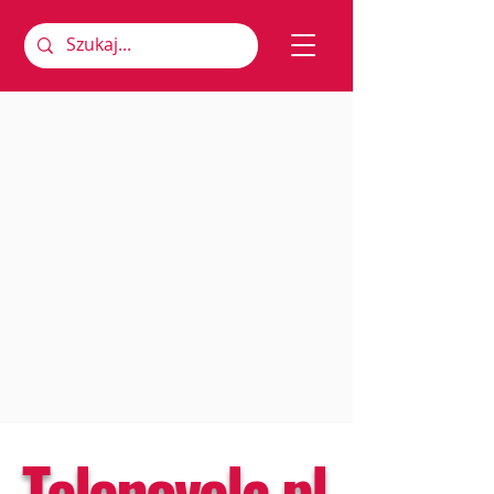
Telenovela.pl