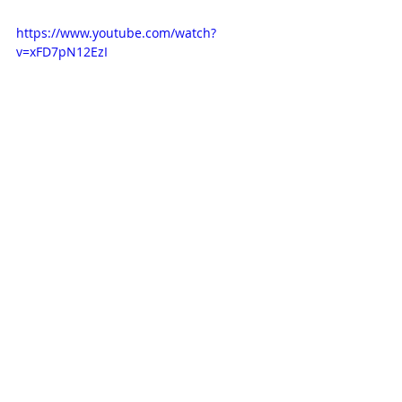
https://www.youtube.com/watch?
v=xFD7pN12EzI
Opisy odcinków
Televisa
Red Carpet TV
Triumf miłości
OPISY ODCINKÓW
Ostatnie posty
Zobacz wszystkie