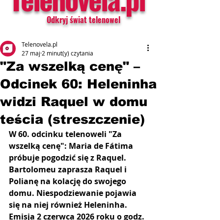
Odkryj świat telenowel
Telenovela.pl
27 maj
2 minut(y) czytania
"Za wszelką cenę" –
Odcinek 60: Heleninha
widzi Raquel w domu
teścia (streszczenie)
W 60. odcinku telenoweli "Za 
wszelką cenę": Maria de Fátima 
próbuje pogodzić się z Raquel. 
Bartolomeu zaprasza Raquel i 
Polianę na kolację do swojego 
domu. Niespodziewanie pojawia 
się na niej również Heleninha. 
Emisja 2 czerwca 2026 roku o godz. 