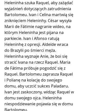
Heleninha szuka Raquel, aby zażądać 
wyjaśnień dotyczących zatrudnienia 
Bartolomeu. Ivan i Celina martwią się 
zniknięciem Heleninhy. César wysyła 
Marii de Fátimie nagranie wideo, na 
którym Heleninha jest pijana na 
parkiecie. Ivan i Afonso ratują 
Heleninhę z opresji. Aldeíde wraca 
do Brazylii po śmierci męża. 
Heleninha wyznaje Anie, że boi się 
stracić Ivana na rzecz Raquel. Maria 
de Fátima próbuje pogodzić się z 
Raquel. Bartolomeu zaprasza Raquel 
i Polianę na kolację do swojego 
domu, aby uczcić sukces Paladaru. 
Ivan jest zaskoczony, widząc Raquel w 
domu swojego ojca. Heleninha 
niespodziewanie pojawia się w domu 
Bartolomeu.