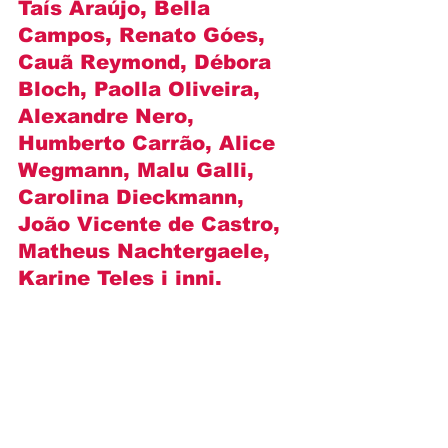
Taís Araújo, Bella 
Campos, Renato Góes, 
Cauã Reymond, Débora 
Bloch, Paolla Oliveira, 
Alexandre Nero, 
Humberto Carrão, Alice 
Wegmann, Malu Galli, 
Carolina Dieckmann, 
João Vicente de Castro, 
Matheus Nachtergaele, 
Karine Teles i inni.
"Za wszelką cenę" - 
zwiastun Novelas+ (WIDEO)
https://video.wixstatic.com/video/ca743a_
a6051c90673648b191a0cb45054d8880/72
0p/mp4/file.mp4