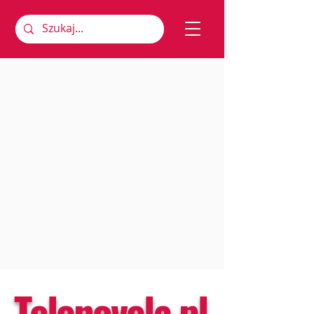
Telenovela.pl