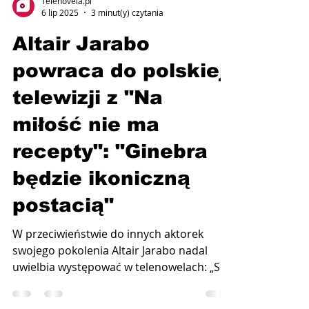
Telenovela.pl
6 lip 2025
3 minut(y) czytania
Altair Jarabo
powraca do polskiej
telewizji z "Na
miłość nie ma
recepty": "Ginebra
będzie ikoniczną
postacią"
W przeciwieństwie do innych aktorek
swojego pokolenia Altair Jarabo nadal
uwielbia występować w telenowelach: „Są
rzeczy, których nie...