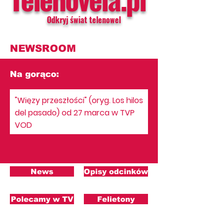
Odkryj świat telenowel
NEWSROOM
Na gorąco:
"Więzy przeszłości" (oryg. Los hilos
del pasado) od 27 marca w TVP
VOD
News
Opisy odcinków
Polecamy w TV
Felietony