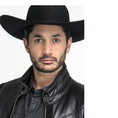
"Niezwyciężona miłość" (oryg....