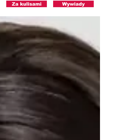
Za kulisami
Wywiady