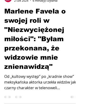
Telenovela.pl
2 cze 2024
6 minut(y) czytania
Marlene Favela o
swojej roli w
"Niezwyciężonej
miłości": "Byłam
przekonana, że
widzowie mnie
znienawidzą"
Od „kultowy występ” po „kradnie show”
meksykańska aktorka urzekła widzów jako
czarny charakter w telenoweli