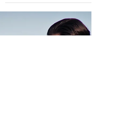
kulisy odgrywania roli Pedra Del Monte w
telenoweli "Dziedziczka" (oryg. La
herencia), którą...