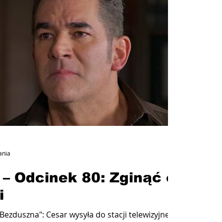
ania
– Odcinek 80: Zginąć od
i
Bezduszna": Cesar wysyła do stacji telewizyjnej