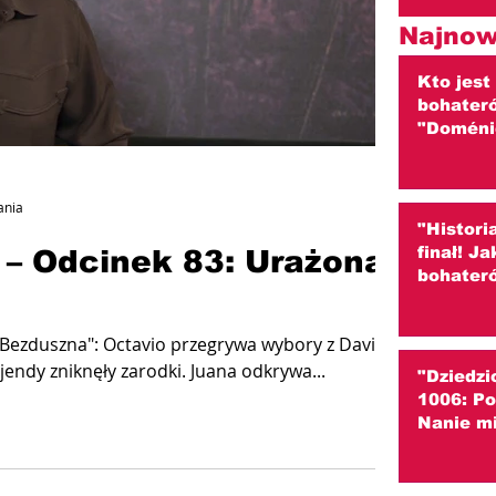
Najnow
Kto jest
bohater
"Doméni
ania
"Histori
finał! J
 – Odcinek 83: Urażona
bohater
"Bezduszna": Octavio przegrywa wybory z Davidem.
Wkrótce odkrywa, że z hacjendy zniknęły zarodki. Juana odkrywa...
"Dziedzi
1006: P
Nanie m
przed ni
(streszc