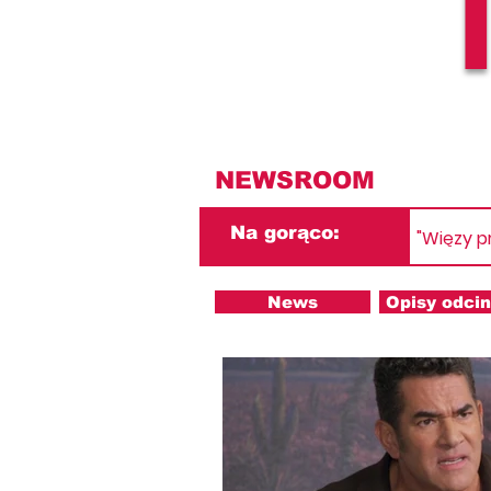
NEWSROOM
Na gorąco:
"Więzy p
News
Opisy odci