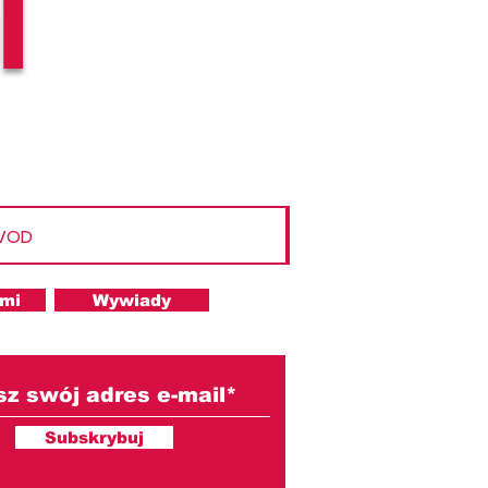
l
 VOD
ami
Wywiady
Subskrybuj