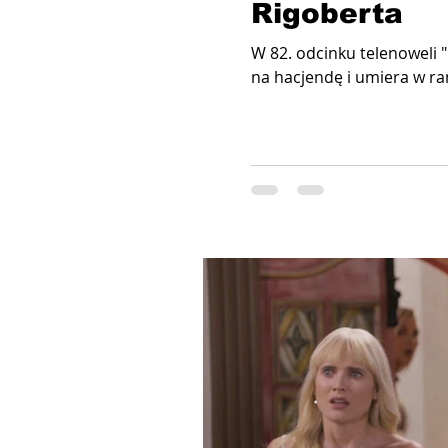
Rigoberta
W 82. odcinku telenoweli 
na hacjendę i umiera w ram