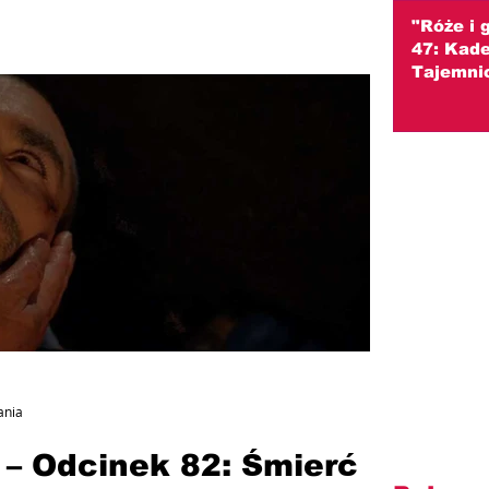
"Róże i 
47: Kade
Tajemnic
zaprowad
(streszc
ania
– Odcinek 82: Śmierć