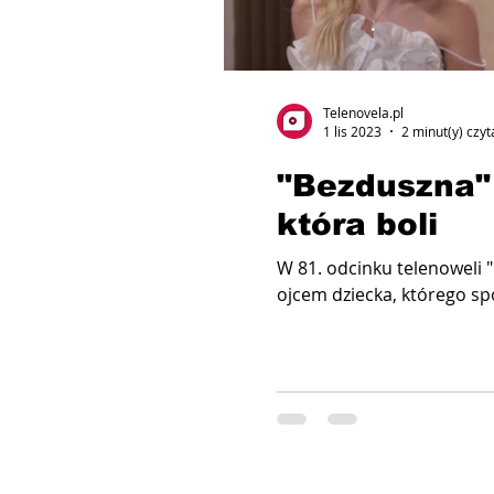
Telenovela.pl
1 lis 2023
2 minut(y) czyt
"Bezduszna"
która boli
W 81. odcinku telenoweli "
ojcem dziecka, którego spo