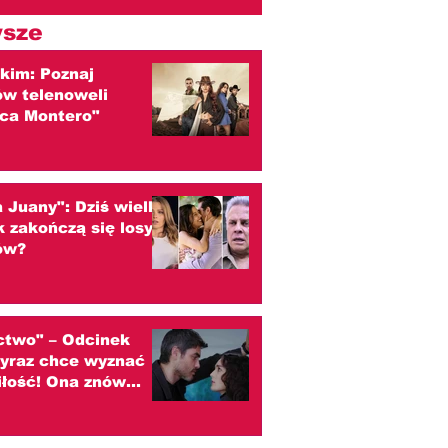
sze
 kim: Poznaj
ów telenoweli
ca Montero"
a Juany": Dziś wielki
ak zakończą się losy
ów?
ctwo" – Odcinek
oyraz chce wyznać
iłość! Ona znów
m ucieka
zenie)