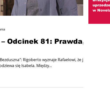
uprzedze
w Novel
ania
 – Odcinek 81: Prawda,
Bezduszna": Rigoberto wyznaje Rafaelowi, że jest
dziewa się Isabela. Między...