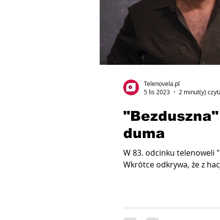
Telenovela.pl
5 lis 2023
2 minut(y) czyt
"Bezduszna"
duma
W 83. odcinku telenoweli 