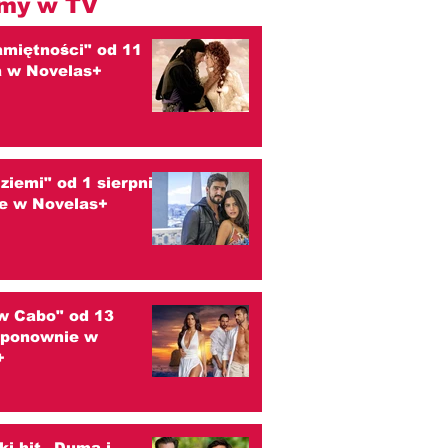
my w TV
amiętności" od 11
a w Novelas+
 ziemi" od 1 sierpnia
e w Novelas+
w Cabo" od 13
a ponownie w
+
ski hit „Duma i