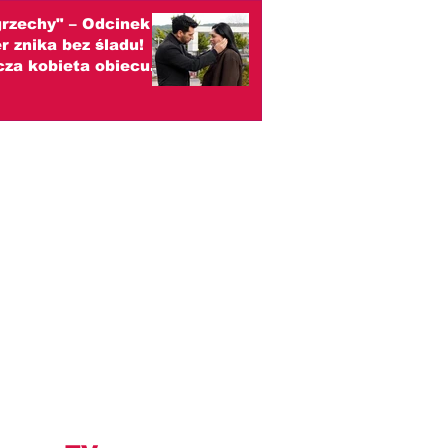
grzechy" – Odcinek
r znika bez śladu!
za kobieta obiecuje
zić ją do ojca
zenie)