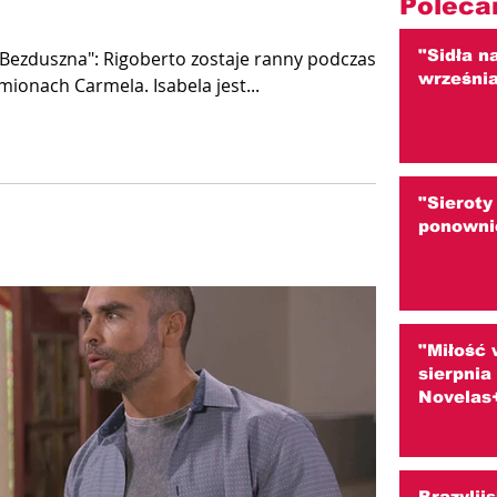
Poleca
"Sidła n
"Bezduszna": Rigoberto zostaje ranny podczas ataku
wrześni
ionach Carmela. Isabela jest...
"Sieroty
ponowni
"Miłość 
sierpni
Novelas
Brazylij