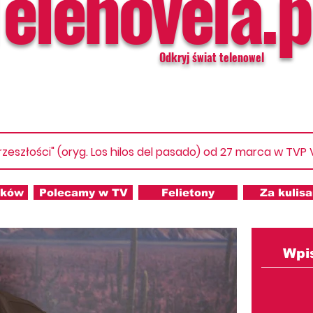
Telenovela.p
Odkryj świat telenowel
rzeszłości" (oryg. Los hilos del pasado) od 27 marca w TVP
nków
Polecamy w TV
Felietony
Za kulis